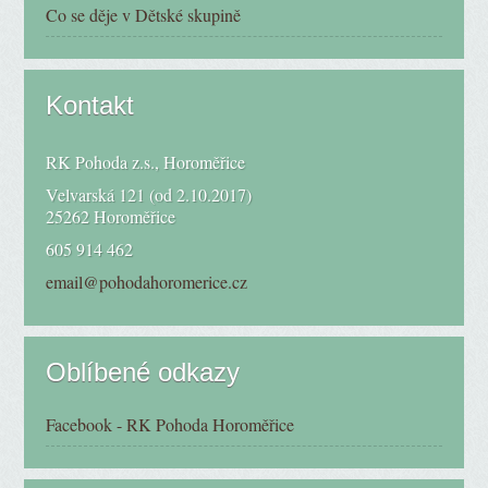
Co se děje v Dětské skupině
Kontakt
RK Pohoda z.s., Horoměřice
Velvarská 121 (od 2.10.2017)
25262 Horoměřice
605 914 462
email@pohodahoromerice.cz
Oblíbené odkazy
Facebook - RK Pohoda Horoměřice