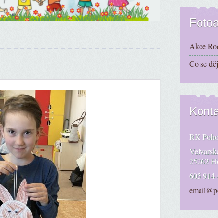
Foto
Akce Rod
Co se dě
Konta
RK Pohod
Velvarsk
25262 H
605 914 
email@p