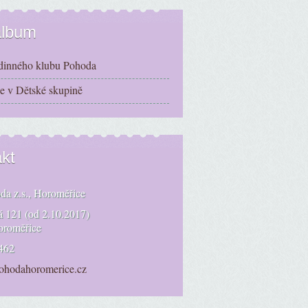
album
inného klubu Pohoda
je v Dětské skupině
kt
a z.s., Horoměřice
á 121 (od 2.10.2017)
oroměřice
462
ohodahoromerice.cz