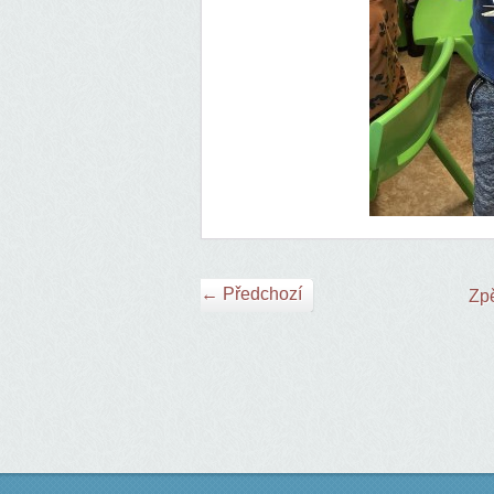
← Předchozí
Zpě