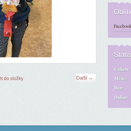
Oblí
Facebook
Statis
Celkem:
Měsíc:
Další →
t do složky
Den:
Online: