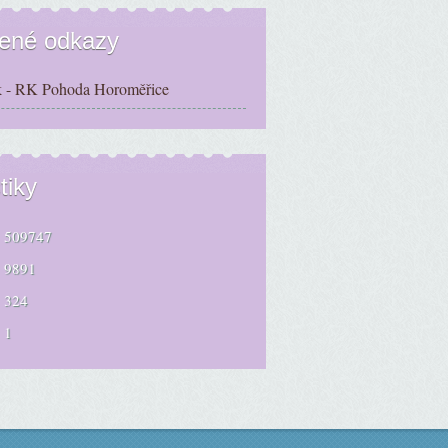
bené odkazy
 - RK Pohoda Horoměřice
tiky
509747
9891
324
1