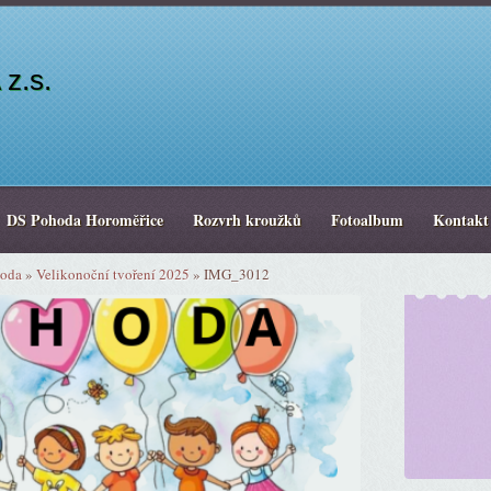
z.s.
DS Pohoda Horoměřice
Rozvrh kroužků
Fotoalbum
Kontakt
hoda
»
Velikonoční tvoření 2025
»
IMG_3012